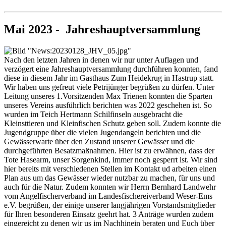
Mai 2023 - Jahreshauptversammlung
Nach den letzten Jahren in denen wir nur unter Auflagen und
verzögert eine Jahreshauptversammlung durchführen konnten, fand
diese in diesem Jahr im Gasthaus Zum Heidekrug in Hastrup statt.
Wir haben uns gefreut viele Petrijünger begrüßen zu dürfen. Unter
Leitung unseres 1.Vorsitzenden Max Trienen konnten die Sparten
unseres Vereins ausführlich berichten was 2022 geschehen ist. So
wurden im Teich Hertmann Schilfinseln ausgebracht die
Kleinsttieren und Kleinfischen Schutz geben soll. Zudem konnte die
Jugendgruppe über die vielen Jugendangeln berichten und die
Gewässerwarte über den Zustand unserer Gewässer und die
durchgeführten Besatzmaßnahmen. Hier ist zu erwähnen, dass der
Tote Hasearm, unser Sorgenkind, immer noch gesperrt ist. Wir sind
hier bereits mit verschiedenen Stellen im Kontakt ud arbeiten einen
Plan aus um das Gewässer wieder nutzbar zu machen, für uns und
auch für die Natur. Zudem konnten wir Herrn Bernhard Landwehr
vom Angelfischerverband im Landesfischereiverband Weser-Ems
e.V. begrüßen, der einige unserer langjährigen Vorstandsmitglieder
für Ihren besonderen Einsatz geehrt hat. 3 Anträge wurden zudem
eingereicht zu denen wir us im Nachhinein beraten und Euch über