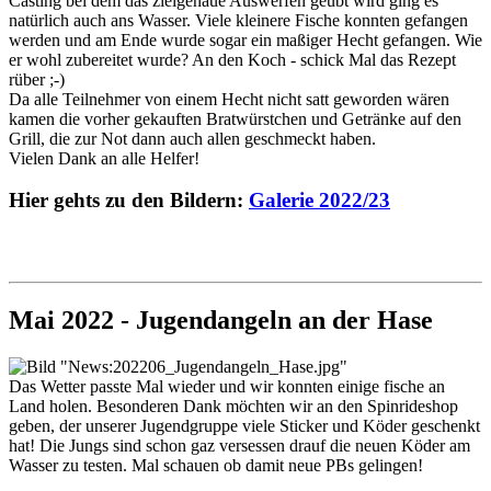
Casting bei dem das zielgenaue Auswerfen geübt wird ging es
natürlich auch ans Wasser. Viele kleinere Fische konnten gefangen
werden und am Ende wurde sogar ein maßiger Hecht gefangen. Wie
er wohl zubereitet wurde? An den Koch - schick Mal das Rezept
rüber ;-)
Da alle Teilnehmer von einem Hecht nicht satt geworden wären
kamen die vorher gekauften Bratwürstchen und Getränke auf den
Grill, die zur Not dann auch allen geschmeckt haben.
Vielen Dank an alle Helfer!
Hier gehts zu den Bildern:
Galerie 2022/23
Mai 2022 - Jugendangeln an der Hase
Das Wetter passte Mal wieder und wir konnten einige fische an
Land holen. Besonderen Dank möchten wir an den Spinrideshop
geben, der unserer Jugendgruppe viele Sticker und Köder geschenkt
hat! Die Jungs sind schon gaz versessen drauf die neuen Köder am
Wasser zu testen. Mal schauen ob damit neue PBs gelingen!