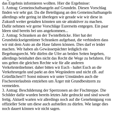
das Ergebnis informieren wollten. Hier die Ergebnisse:
1. Antrag: Gemeinschaftsangeln auf Grundeln. Diesen Vorschlag
finden wir sehr gut. Da die Beteiligung an den Gemeinschaftsangeln
allerdings sehr gering ist überlegen wir gerade wie wir diese in
Zukunft weiter gestalten könnten um sie attraktiver zu machen.
Dafür nehmen wir gerne Vorschläge Eurerseits entgegen. Ein paar
Ideen sind bereits bei uns angekommen...
2. Antrag: Schranken an der Twistelbrücke. Hier hat der
Grundstückseigentümer Schranken aufgebaut, die verhindern dass
wir mit dem Auto an die Hase fahren können. Dies darf er leider
machen. Wir haben als Gewässerpächter lediglich ein
Begehungsrecht. Wir dürfen die Ufer an beiden Seiten begehen,
allerdings beinhaltet dies nicht das Recht die Wege zu befahren. Für
uns gelten die gleichen Rechte wie für alle anderen
Verkehrsteilnehmer. daher bitten wir Euch - haltet Euch an die
Verkehrsregeln und parkt an den Wegrändern und nicht zB. auf
Grünflächen!!! Sonst müssen wir unter Umständen auch die
Fischereierlaubnis entziehen um Ärger mit Grundbesitzern zu
vermeiden.
3. Antrag: Beschilderung der Sperrzonen an der Fischtreppe. Die
Schilder dafür wurden bereits letztes Jahr gedruckt und sind soweit
fertig. Aktuell warten wir allerdings noch auf die Genehmigung von
offizieller Seite um diese auch aufstellen zu dürfen. Wie lange dies
noch dauert können wir nicht sagen.